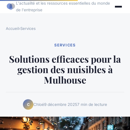
L'actualité et les ressources essentielles du monde
de l'entreprise
Accueil
›
Services
SERVICES
Solutions efficaces pour la
gestion des nuisibles à
Mulhouse
Chloé
9 décembre 2025
7 min de lecture
C