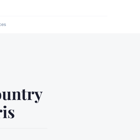
ces
ountry
ris