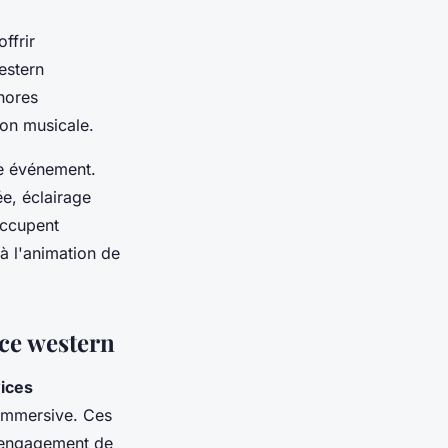
ffrir
estern
onores
ion musicale.
re événement.
e, éclairage
occupent
'à l'animation de
nce western
ices
 immersive. Ces
l'engagement de