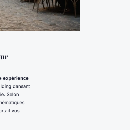
our
ne
expérience
lding dansant
ée. Selon
thématiques
rtait vos