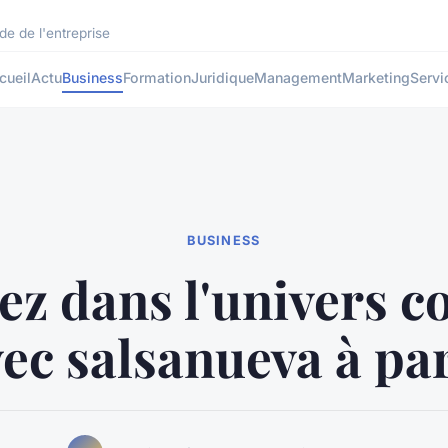
de de l'entreprise
cueil
Actu
Business
Formation
Juridique
Management
Marketing
Servi
BUSINESS
ez dans l'univers c
ec salsanueva à pa