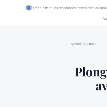
L'actualité et les ressources essentielles du mon
Ac
Accueil
›
Business
Plong
av