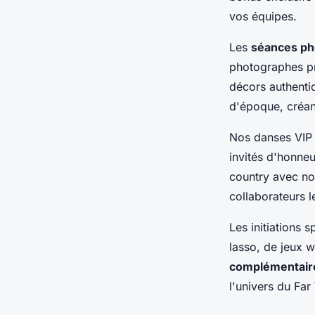
vos équipes.
Les
séances ph
photographes pr
décors authenti
d'époque, créan
Nos danses VIP 
invités d'honne
country avec nos
collaborateurs l
Les initiations 
lasso, de jeux w
complémentair
l'univers du Far