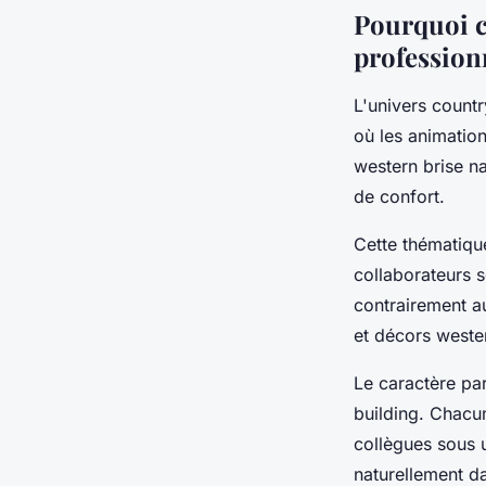
Pourquoi c
profession
L'univers count
où les animation
western brise na
de confort.
Cette thématiqu
collaborateurs 
contrairement au
et décors weste
Le caractère par
building. Chacu
collègues sous 
naturellement da