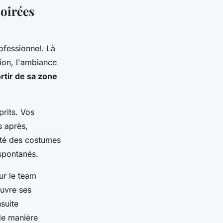
soirées
ofessionnel. Là
sion, l'ambiance
rtir de sa zone
rits. Vos
s après,
cité des costumes
spontanés.
ur le team
ouvre ses
suite
 de manière