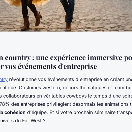
n country : une expérience immersive p
r vos événements d'entreprise
ntry
révolutionne vos événements d'entreprise en créant u
entique. Costumes western, décors thématiques et team bui
s collaborateurs en véritables cowboys le temps d'une soir
8% des entreprises privilégient désormais les animations 
la cohésion
d'équipe. Et si votre prochain séminaire transpo
univers du Far West ?