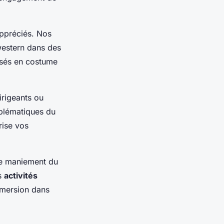
appréciés. Nos
western dans des
isés en costume
irigeants ou
mblématiques du
rise vos
 de maniement du
es
activités
mmersion dans