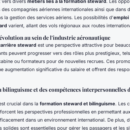
t vers divers
métiers liés à la formation steward
. Les oppor
 des compagnies aériennes internationales ainsi que dans 
s la gestion des services aériens. Les possibilités d'
emploi
ard
varient, allant des vols régionaux aux routes internation
'évolution au sein de l'industrie aéronautique
carrière steward
est une perspective attractive pour beauc
nts peuvent progresser vers des rôles plus prestigieux, tel
cabine ou formateurs pour de nouvelles recrues. Ces promot
 augmentation significative du salaire et offrent des respo
 bilinguisme et des compétences interpersonnelles d
st crucial dans la
formation steward et bilinguisme
. Les 
nforcent les perspectives professionnelles en permettant au
icacement dans un environnement international. De plus,
s solides sont essentielles pour gérer les passagers et les si