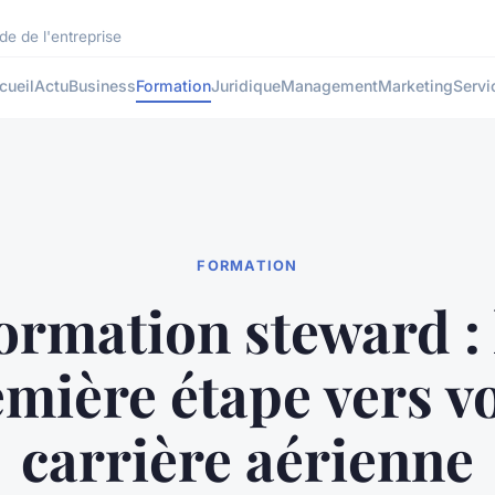
de de l'entreprise
cueil
Actu
Business
Formation
Juridique
Management
Marketing
Servi
FORMATION
ormation steward : 
mière étape vers v
carrière aérienne