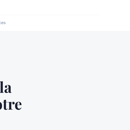
ces
la
otre