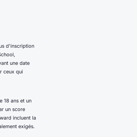
us d'inscription
School,
vant une date
r ceux qui
 18 ans et un
ar un score
eward
incluent la
galement exigés.