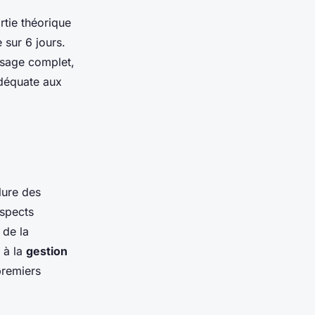
rtie théorique
 sur 6 jours.
issage complet,
adéquate aux
lure des
aspects
 de la
 à la
gestion
premiers