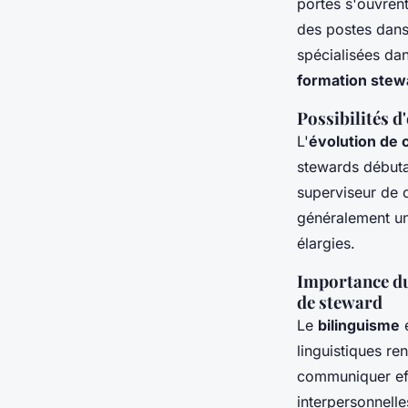
portes s'ouvren
des postes dans
spécialisées dan
formation stew
Possibilités d
L'
évolution de 
stewards débuta
superviseur de 
généralement une
élargies.
Importance du
de steward
Le
bilinguisme
e
linguistiques re
communiquer eff
interpersonnelle