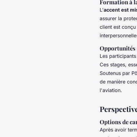
Formation à la
L'
accent est mi
assurer la prot
client est conç
interpersonnelle
Opportunités 
Les participant
Ces stages, esse
Soutenus par Pô
de manière conc
l'aviation.
Perspective
Options de ca
Après avoir ter