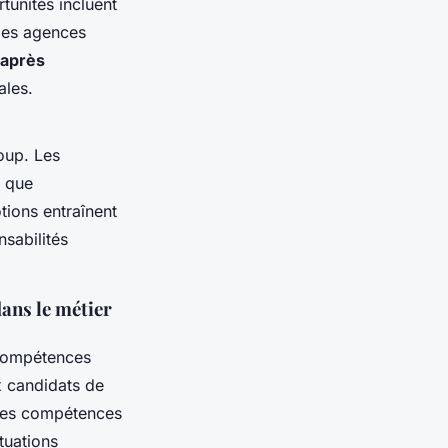
tunités incluent
des agences
 après
ales.
oup. Les
s que
ions entraînent
nsabilités
ans le métier
compétences
x candidats de
 des compétences
tuations