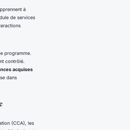
apprennent à
dule de services
eractions
le programme.
nt contrôlé.
ances acquises
use dans
e
ation (CCA), les