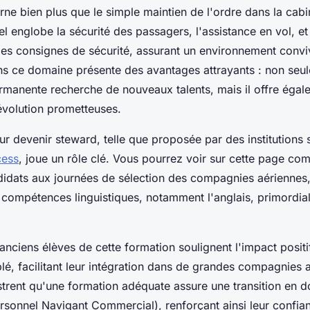
ne bien plus que le simple maintien de l'ordre dans la cabi
el englobe la sécurité des passagers, l'assistance en vol, et
es consignes de sécurité, assurant un environnement convivi
ns ce domaine présente des avantages attrayants : non seul
ermanente recherche de nouveaux talents, mais il offre éga
évolution prometteuses.
r devenir steward, telle que proposée par des institutions 
cess
, joue un rôle clé. Vous pourrez voir sur cette page co
didats aux journées de sélection des compagnies aériennes,
 compétences linguistiques, notamment l'anglais, primordia
nciens élèves de cette formation soulignent l'impact positi
lé, facilitant leur intégration dans de grandes compagnies 
strent qu'une formation adéquate assure une transition en d
rsonnel Navigant Commercial), renforçant ainsi leur confian