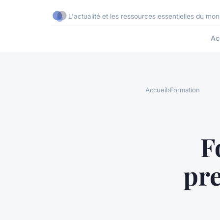
L'actualité et les ressources essentielles du mon
Ac
Accueil
›
Formation
F
pre