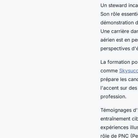
Un steward incar
Son rôle essenti
démonstration d
Une carrière da
aérien est en p
perspectives d'
La formation pou
comme
Skysuc
prépare les can
l'accent sur des
profession.
Témoignages d'a
entraînement cib
expériences illu
rôle de PNC (Pe